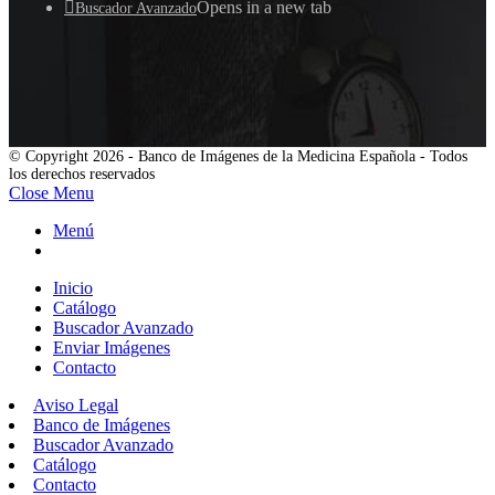
Opens in a new tab
Buscador Avanzado
© Copyright 2026 - Banco de Imágenes de la Medicina Española - Todos
los derechos reservados
Close Menu
Menú
Inicio
Catálogo
Buscador Avanzado
Enviar Imágenes
Contacto
Aviso Legal
Banco de Imágenes
Buscador Avanzado
Catálogo
Contacto