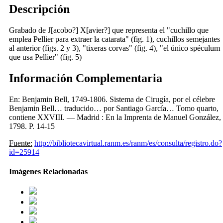
Descripción
Grabado de J[acobo?] X[avier?] que representa el "cuchillo que
emplea Pellier para extraer la catarata" (fig. 1), cuchillos semejantes
al anterior (figs. 2 y 3), "tixeras corvas" (fig. 4), "el único spéculum
que usa Pellier" (fig. 5)
Información Complementaria
En: Benjamin Bell, 1749-1806. Sistema de Cirugía, por el célebre
Benjamin Bell… traducido… por Santiago García… Tomo quarto,
contiene XXVIII. — Madrid : En la Imprenta de Manuel González,
1798. P. 14-15
Fuente:
http://bibliotecavirtual.ranm.es/ranm/es/consulta/registro.do?
id=25914
Imágenes Relacionadas