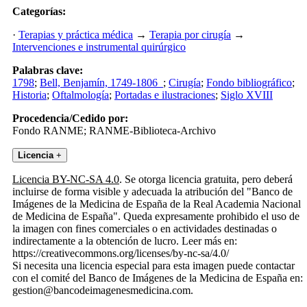
Categorías:
·
Terapias y práctica médica
→
Terapia por cirugía
→
Intervenciones e instrumental quirúrgico
Palabras clave:
1798
;
Bell, Benjamín, 1749-1806 ‌
;
Cirugía
;
Fondo bibliográfico
;
Historia
;
Oftalmología
;
Portadas e ilustraciones
;
Siglo XVIII
Procedencia/Cedido por:
Fondo RANME; RANME-Biblioteca-Archivo
Licencia
+
Licencia BY-NC-SA 4.0
. Se otorga licencia gratuita, pero deberá
incluirse de forma visible y adecuada la atribución del "Banco de
Imágenes de la Medicina de España de la Real Academia Nacional
de Medicina de España". Queda expresamente prohibido el uso de
la imagen con fines comerciales o en actividades destinadas o
indirectamente a la obtención de lucro. Leer más en:
https://creativecommons.org/licenses/by-nc-sa/4.0/
Si necesita una licencia especial para esta imagen puede contactar
con el comité del Banco de Imágenes de la Medicina de España en:
gestion@bancodeimagenesmedicina.com.