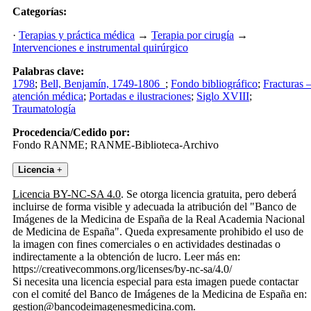
Categorías:
·
Terapias y práctica médica
→
Terapia por cirugía
→
Intervenciones e instrumental quirúrgico
Palabras clave:
1798
;
Bell, Benjamín, 1749-1806 ‌
;
Fondo bibliográfico
;
Fracturas 
atención médica
;
Portadas e ilustraciones
;
Siglo XVIII
;
Traumatología
Procedencia/Cedido por:
Fondo RANME; RANME-Biblioteca-Archivo
Licencia
+
Licencia BY-NC-SA 4.0
. Se otorga licencia gratuita, pero deberá
incluirse de forma visible y adecuada la atribución del "Banco de
Imágenes de la Medicina de España de la Real Academia Nacional
de Medicina de España". Queda expresamente prohibido el uso de
la imagen con fines comerciales o en actividades destinadas o
indirectamente a la obtención de lucro. Leer más en:
https://creativecommons.org/licenses/by-nc-sa/4.0/
Si necesita una licencia especial para esta imagen puede contactar
con el comité del Banco de Imágenes de la Medicina de España en:
gestion@bancodeimagenesmedicina.com.