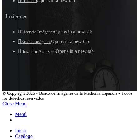
Opens in a new tab
Contacto
Imágenes
Opens in a new tab
Licencia Imágenes
Opens in a new tab
Enviar Imágenes
Opens in a new tab
Buscador Avanzado
© Copyright 2026 - Banco de Imágenes de la Medicina Española - Todos
los derechos reservados
Close Menu
Menú
Inicio
Catálogo