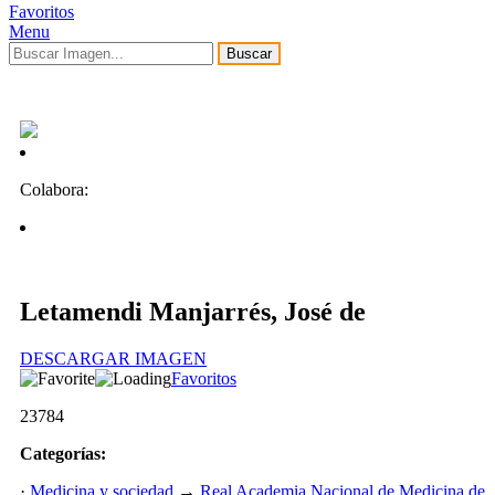
Favoritos
Menu
Buscar
Colabora:
Letamendi Manjarrés, José de
DESCARGAR IMAGEN
Favoritos
23784
Categorías:
·
Medicina y sociedad
→
Real Academia Nacional de Medicina de