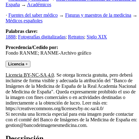
España
→
Académicos
·
Fuentes del saber médico
→
Figuras y maestros de la medicina
→
Médicos españoles
Palabras clave:
1888
;
Fotografías digitalizadas
;
Retratos
;
Siglo XIX
Procedencia/Cedido por:
Fondo RANME; RANME-Archivo gráfico
Licencia
+
Licencia BY-NC-SA 4.0
. Se otorga licencia gratuita, pero deberá
incluirse de forma visible y adecuada la atribución del "Banco de
Imágenes de la Medicina de España de la Real Academia Nacional
de Medicina de España". Queda expresamente prohibido el uso de
la imagen con fines comerciales o en actividades destinadas o
indirectamente a la obtención de lucro. Leer más en:
https://creativecommons.org/licenses/by-nc-sa/4.0/
Si necesita una licencia especial para esta imagen puede contactar
con el comité del Banco de Imágenes de la Medicina de España en:
gestion@bancodeimagenesmedicina.com.
Descripción