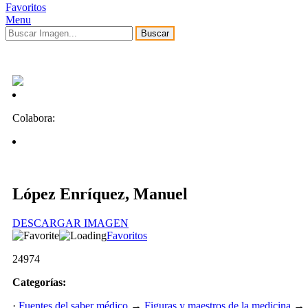
Favoritos
Menu
Buscar
Colabora:
López Enríquez, Manuel
DESCARGAR IMAGEN
Favoritos
24974
Categorías:
·
Fuentes del saber médico
→
Figuras y maestros de la medicina
→