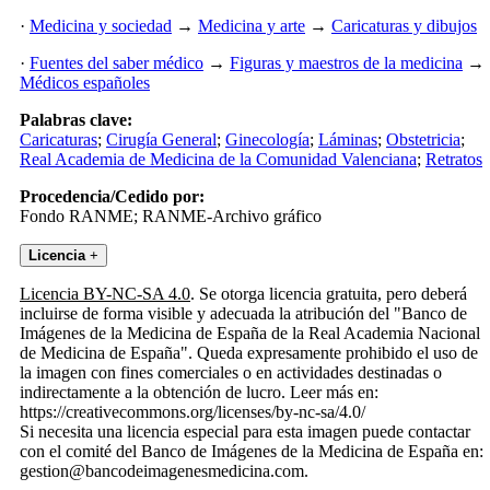
·
Medicina y sociedad
→
Medicina y arte
→
Caricaturas y dibujos
·
Fuentes del saber médico
→
Figuras y maestros de la medicina
→
Médicos españoles
Palabras clave:
Caricaturas
;
Cirugía General
;
Ginecología
;
Láminas
;
Obstetricia
;
Real Academia de Medicina de la Comunidad Valenciana
;
Retratos
Procedencia/Cedido por:
Fondo RANME; RANME-Archivo gráfico
Licencia
+
Licencia BY-NC-SA 4.0
. Se otorga licencia gratuita, pero deberá
incluirse de forma visible y adecuada la atribución del "Banco de
Imágenes de la Medicina de España de la Real Academia Nacional
de Medicina de España". Queda expresamente prohibido el uso de
la imagen con fines comerciales o en actividades destinadas o
indirectamente a la obtención de lucro. Leer más en:
https://creativecommons.org/licenses/by-nc-sa/4.0/
Si necesita una licencia especial para esta imagen puede contactar
con el comité del Banco de Imágenes de la Medicina de España en:
gestion@bancodeimagenesmedicina.com.