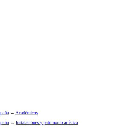
spaña
→
Académicos
spaña
→
Instalaciones y patrimonio artístico