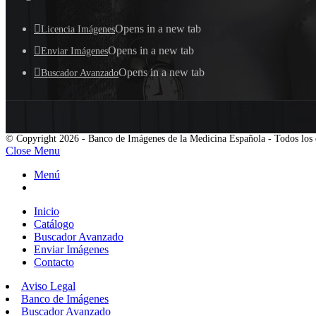
Opens in a new tab
Licencia Imágenes
Opens in a new tab
Enviar Imágenes
Opens in a new tab
Buscador Avanzado
© Copyright 2026 - Banco de Imágenes de la Medicina Española - Todos los 
Close Menu
Menú
Inicio
Catálogo
Buscador Avanzado
Enviar Imágenes
Contacto
Aviso Legal
Banco de Imágenes
Buscador Avanzado