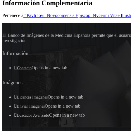
Información Complementaria
Pertenece a
“Pavli Iovii Novocomensis Episcopi Nvcerini Vitae Illus
El Banco de Imágenes de la Medicina Española permite que el usuario 
investigación
Información
Opens in a new tab
Contacto
Imágenes
Opens in a new tab
Licencia Imágenes
Opens in a new tab
Enviar Imágenes
Opens in a new tab
Buscador Avanzado