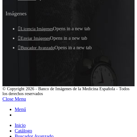
Imágenes
Opens in a new tab
Licencia Imágenes
Opens in a new tab
Enviar Imágenes
Opens in a new tab
Buscador Avanzado
© Copyright 2026 - Banco de Imágenes de la Medicina Española - Todos
los derechos reservados
Close Menu
Menú
Inicio
Catálogo
Buscador Avanzado