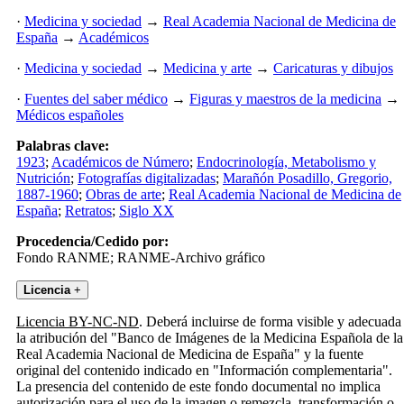
·
Medicina y sociedad
→
Real Academia Nacional de Medicina de
España
→
Académicos
·
Medicina y sociedad
→
Medicina y arte
→
Caricaturas y dibujos
·
Fuentes del saber médico
→
Figuras y maestros de la medicina
→
Médicos españoles
Palabras clave:
1923
;
Académicos de Número
;
Endocrinología, Metabolismo y
Nutrición
;
Fotografías digitalizadas
;
Marañón Posadillo, Gregorio,
1887-1960
;
Obras de arte
;
Real Academia Nacional de Medicina de
España
;
Retratos
;
Siglo XX
Procedencia/Cedido por:
Fondo RANME; RANME-Archivo gráfico
Licencia
+
Licencia BY-NC-ND
. Deberá incluirse de forma visible y adecuada
la atribución del "Banco de Imágenes de la Medicina Española de la
Real Academia Nacional de Medicina de España" y la fuente
original del contenido indicado en "Información complementaria".
La presencia del contenido de este fondo documental no implica
autorización para el uso de la imagen o remezcla, transformación o