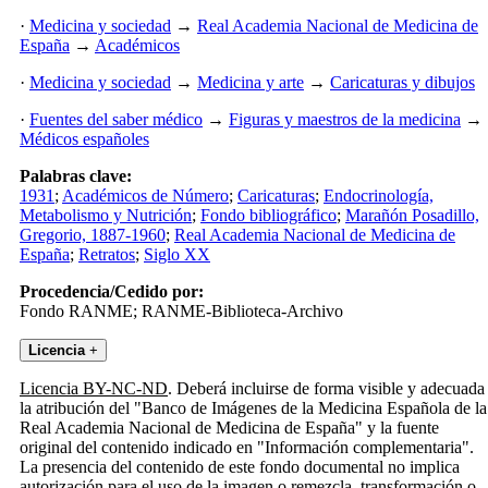
·
Medicina y sociedad
→
Real Academia Nacional de Medicina de
España
→
Académicos
·
Medicina y sociedad
→
Medicina y arte
→
Caricaturas y dibujos
·
Fuentes del saber médico
→
Figuras y maestros de la medicina
→
Médicos españoles
Palabras clave:
1931
;
Académicos de Número
;
Caricaturas
;
Endocrinología,
Metabolismo y Nutrición
;
Fondo bibliográfico
;
Marañón Posadillo,
Gregorio, 1887-1960
;
Real Academia Nacional de Medicina de
España
;
Retratos
;
Siglo XX
Procedencia/Cedido por:
Fondo RANME; RANME-Biblioteca-Archivo
Licencia
+
Licencia BY-NC-ND
. Deberá incluirse de forma visible y adecuada
la atribución del "Banco de Imágenes de la Medicina Española de la
Real Academia Nacional de Medicina de España" y la fuente
original del contenido indicado en "Información complementaria".
La presencia del contenido de este fondo documental no implica
autorización para el uso de la imagen o remezcla, transformación o