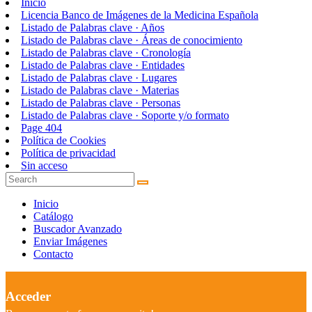
Inicio
Licencia Banco de Imágenes de la Medicina Española
Listado de Palabras clave · Años
Listado de Palabras clave · Áreas de conocimiento
Listado de Palabras clave · Cronología
Listado de Palabras clave · Entidades
Listado de Palabras clave · Lugares
Listado de Palabras clave · Materias
Listado de Palabras clave · Personas
Listado de Palabras clave · Soporte y/o formato
Page 404
Política de Cookies
Política de privacidad
Sin acceso
Inicio
Catálogo
Buscador Avanzado
Enviar Imágenes
Contacto
Acceder