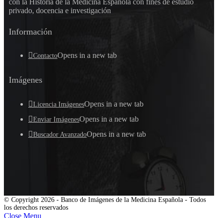
con la Historia de la Medicina Española con fines de estudio
privado, docencia e investigación
Información
Opens in a new tab
Contacto
Imágenes
Opens in a new tab
Licencia Imágenes
Opens in a new tab
Enviar Imágenes
Opens in a new tab
Buscador Avanzado
© Copyright 2026 - Banco de Imágenes de la Medicina Española - Todos
los derechos reservados
Close Menu