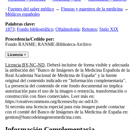
·
Fuentes del saber médico
→
Figuras y maestros de la medicina
→
Médicos españoles
Palabras clave:
1873
;
Fondo bibliográfico
;
Oftalmología
;
Retratos
;
Siglo XIX
Procedencia/Cedido por:
Fondo RANME; RANME-Biblioteca-Archivo
Licencia
+
Licencia BY-NC-ND
. Deberá incluirse de forma visible y adecuada
la atribución del "Banco de Imágenes de la Medicina Española de la
Real Academia Nacional de Medicina de España" y la fuente
original del contenido indicado en "Información complementaria".
La presencia del contenido de este fondo documental no implica
autorización para el uso de la imagen o remezcla, transformación o
construcción con fines comerciales. Leer más en:
https://creativecommons.org/licenses/by-nc-nd/4.0/.
Si necesita una licencia especial para esta imagen puede contactar
con el comité del Banco de Imágenes de la Medicina de España en:
gestion@bancodeimagenesmedicina.com.
Información Complementaria