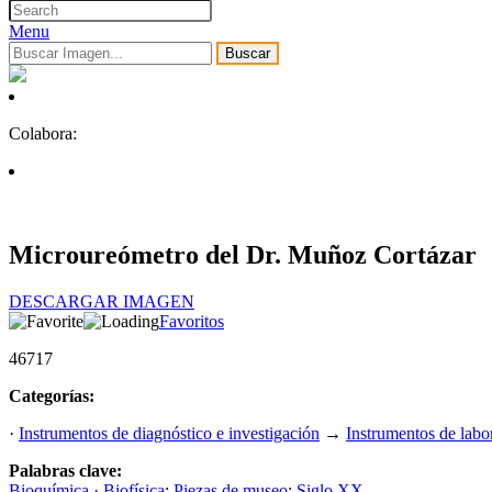
Menu
Buscar
Colabora:
Microureómetro del Dr. Muñoz Cortázar
DESCARGAR IMAGEN
Favoritos
46717
Categorías:
·
Instrumentos de diagnóstico e investigación
→
Instrumentos de labo
Palabras clave:
Bioquímica · Biofísica
;
Piezas de museo
;
Siglo XX