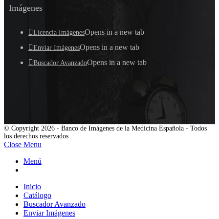
Imágenes
Opens in a new tab
Licencia Imágenes
Opens in a new tab
Enviar Imágenes
Opens in a new tab
Buscador Avanzado
© Copyright 2026 - Banco de Imágenes de la Medicina Española - Todos
los derechos reservados
Close Menu
Menú
Inicio
Catálogo
Buscador Avanzado
Enviar Imágenes