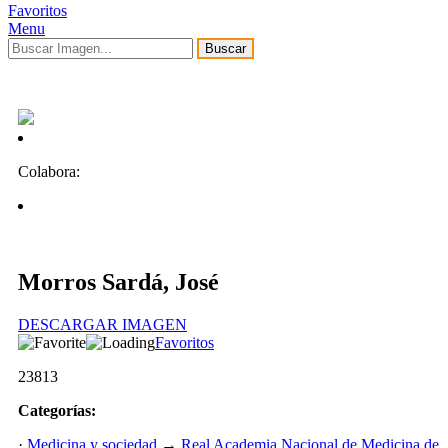
Favoritos
Menu
Buscar
Colabora:
Morros Sardá, José
DESCARGAR IMAGEN
Favoritos
23813
Categorías:
·
Medicina y sociedad
→
Real Academia Nacional de Medicina de