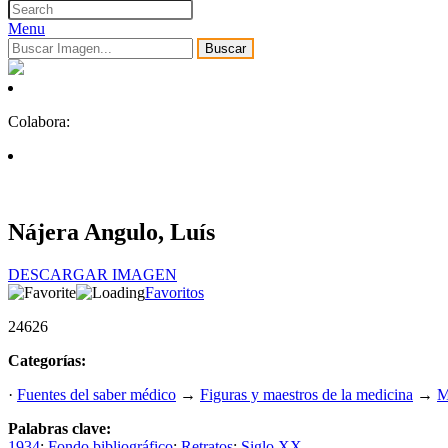
Menu
Buscar
Colabora:
Nájera Angulo, Luís
DESCARGAR IMAGEN
Favoritos
24626
Categorías:
·
Fuentes del saber médico
→
Figuras y maestros de la medicina
→
M
Palabras clave:
1934
;
Fondo bibliográfico
;
Retratos
;
Siglo XX