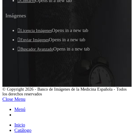
Opens in a new tab
Contacto
Imágenes
Opens in a new tab
Licencia Imágenes
Opens in a new tab
Enviar Imágenes
Opens in a new tab
Buscador Avanzado
© Copyright 2026 - Banco de Imágenes de la Medicina Española - Todos
los derechos reservados
Close Menu
Menú
Inicio
Catálogo