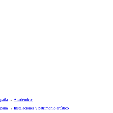
spaña
→
Académicos
spaña
→
Instalaciones y patrimonio artístico