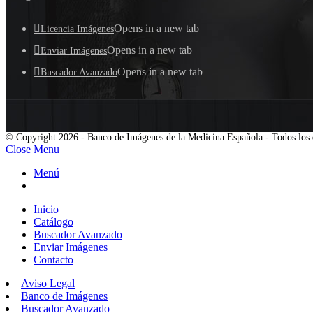
Opens in a new tab
Licencia Imágenes
Opens in a new tab
Enviar Imágenes
Opens in a new tab
Buscador Avanzado
© Copyright 2026 - Banco de Imágenes de la Medicina Española - Todos los 
Close Menu
Menú
Inicio
Catálogo
Buscador Avanzado
Enviar Imágenes
Contacto
Aviso Legal
Banco de Imágenes
Buscador Avanzado