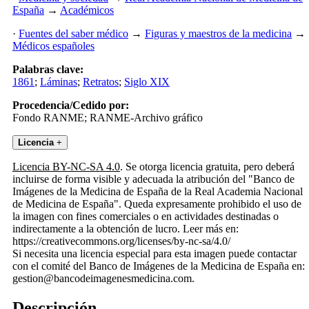
España
→
Académicos
·
Fuentes del saber médico
→
Figuras y maestros de la medicina
→
Médicos españoles
Palabras clave:
1861
;
Láminas
;
Retratos
;
Siglo XIX
Procedencia/Cedido por:
Fondo RANME; RANME-Archivo gráfico
Licencia
+
Licencia BY-NC-SA 4.0
. Se otorga licencia gratuita, pero deberá
incluirse de forma visible y adecuada la atribución del "Banco de
Imágenes de la Medicina de España de la Real Academia Nacional
de Medicina de España". Queda expresamente prohibido el uso de
la imagen con fines comerciales o en actividades destinadas o
indirectamente a la obtención de lucro. Leer más en:
https://creativecommons.org/licenses/by-nc-sa/4.0/
Si necesita una licencia especial para esta imagen puede contactar
con el comité del Banco de Imágenes de la Medicina de España en:
gestion@bancodeimagenesmedicina.com.
Descripción