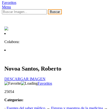
Favoritos
Menu
Buscar
Colabora:
Novoa Santos, Roberto
DESCARGAR IMAGEN
Favoritos
25054
Categorías:
·
Fuentes del saber médico
→
Figuras y maestros de la medicina
→