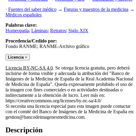
·
Fuentes del saber médico
→
Figuras y maestros de la medicina
→
Médicos españoles
Palabras clave:
Homeopatía
;
Láminas
;
Retratos
;
Siglo XIX
Procedencia/Cedido por:
Fondo RANME; RANME-Archivo gráfico
Licencia
+
Licencia BY-NC-SA 4.0
. Se otorga licencia gratuita, pero deberá
incluirse de forma visible y adecuada la atribución del "Banco de
Imágenes de la Medicina de España de la Real Academia Nacional
de Medicina de España". Queda expresamente prohibido el uso de
la imagen con fines comerciales o en actividades destinadas o
indirectamente a la obtención de lucro. Leer más en:
https://creativecommons.org/licenses/by-nc-sa/4.0/
Si necesita una licencia especial para esta imagen puede contactar
con el comité del Banco de Imágenes de la Medicina de España en:
gestion@bancodeimagenesmedicina.com.
Descripción