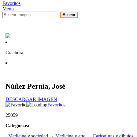
Favoritos
Menu
Buscar
Colabora:
Núñez Pernía, José
DESCARGAR IMAGEN
Favoritos
25059
Categorías:
·
Medicina y sociedad
→
Medicina y arte
→
Caricaturas y dibujos