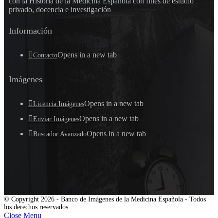
con la Historia de la Medicina Española con fines de estudio
privado, docencia e investigación
Información
Opens in a new tab
Contacto
Imágenes
Opens in a new tab
Licencia Imágenes
Opens in a new tab
Enviar Imágenes
Opens in a new tab
Buscador Avanzado
© Copyright 2026 - Banco de Imágenes de la Medicina Española - Todos
los derechos reservados
Close Menu