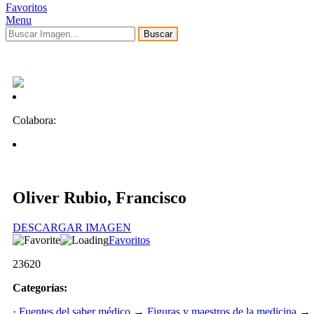
Favoritos
Menu
Buscar
Colabora:
Oliver Rubio, Francisco
DESCARGAR IMAGEN
Favoritos
23620
Categorías:
·
Fuentes del saber médico
→
Figuras y maestros de la medicina
→