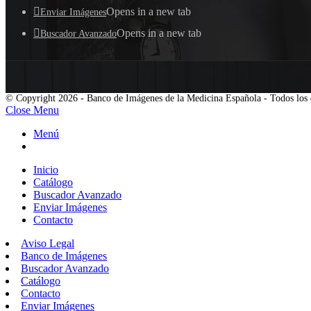
Opens in a new tab
Enviar Imágenes
Opens in a new tab
Buscador Avanzado
© Copyright 2026 - Banco de Imágenes de la Medicina Española - Todos los 
Close Menu
Menú
Inicio
Catálogo
Buscador Avanzado
Enviar Imágenes
Contacto
Aviso Legal
Banco de Imágenes
Buscador Avanzado
Catálogo
Contacto
Enviar Imágenes