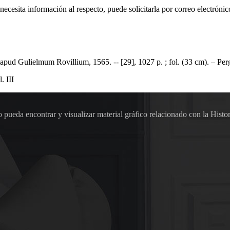
 necesita información al respecto, puede solicitarla por correo electr
d Gulielmum Rovillium, 1565. -- [29], 1027 p. ; fol. (33 cm). – Per
. III
pueda encontrar y visualizar material gráfico relacionado con la Histor