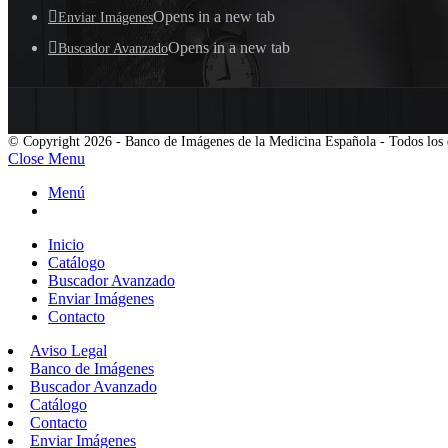
Opens in a new tab
Enviar Imágenes
Opens in a new tab
Buscador Avanzado
© Copyright 2026 - Banco de Imágenes de la Medicina Española - Todos los 
Close Menu
Menú
Inicio
Catálogo
Buscador Avanzado
Enviar Imágenes
Contacto
Aviso Legal
Banco de Imágenes
Buscador Avanzado
Catálogo
Contacto
Enviar Imágenes