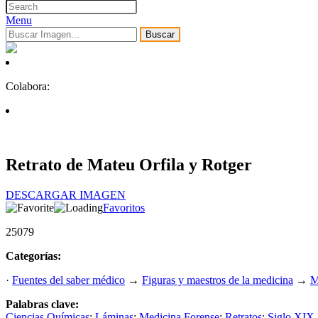
Menu
Buscar
Colabora:
Retrato de Mateu Orfila y Rotger
DESCARGAR IMAGEN
Favoritos
25079
Categorías:
·
Fuentes del saber médico
→
Figuras y maestros de la medicina
→
M
Palabras clave:
Ciencias Químicas
;
Láminas
;
Medicina Forense
;
Retratos
;
Siglo XIX