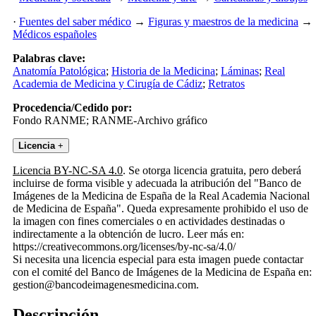
·
Fuentes del saber médico
→
Figuras y maestros de la medicina
→
Médicos españoles
Palabras clave:
Anatomía Patológica
;
Historia de la Medicina
;
Láminas
;
Real
Academia de Medicina y Cirugía de Cádiz
;
Retratos
Procedencia/Cedido por:
Fondo RANME; RANME-Archivo gráfico
Licencia
+
Licencia BY-NC-SA 4.0
. Se otorga licencia gratuita, pero deberá
incluirse de forma visible y adecuada la atribución del "Banco de
Imágenes de la Medicina de España de la Real Academia Nacional
de Medicina de España". Queda expresamente prohibido el uso de
la imagen con fines comerciales o en actividades destinadas o
indirectamente a la obtención de lucro. Leer más en:
https://creativecommons.org/licenses/by-nc-sa/4.0/
Si necesita una licencia especial para esta imagen puede contactar
con el comité del Banco de Imágenes de la Medicina de España en:
gestion@bancodeimagenesmedicina.com.
Descripción