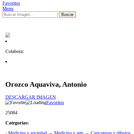
Favoritos
Menu
Buscar
Colabora:
Orozco Aquaviva, Antonio
DESCARGAR IMAGEN
Favoritos
25084
Categorías:
·
Medicina y sociedad
→
Medicina y arte
→
Caricaturas y dibujos