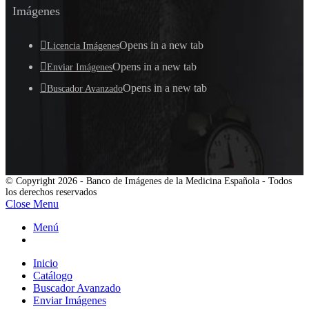
Imágenes
Opens in a new tab
Licencia Imágenes
Opens in a new tab
Enviar Imágenes
Opens in a new tab
Buscador Avanzado
© Copyright 2026 - Banco de Imágenes de la Medicina Española - Todos
los derechos reservados
Close Menu
Menú
Inicio
Catálogo
Buscador Avanzado
Enviar Imágenes