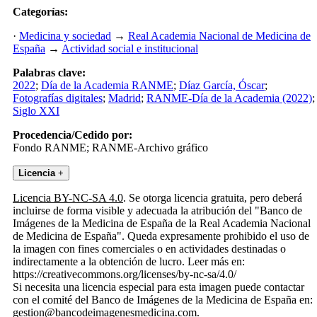
Categorías:
·
Medicina y sociedad
→
Real Academia Nacional de Medicina de
España
→
Actividad social e institucional
Palabras clave:
2022
;
Día de la Academia RANME
;
Díaz García, Óscar
;
Fotografías digitales
;
Madrid
;
RANME-Día de la Academia (2022)
;
Siglo XXI
Procedencia/Cedido por:
Fondo RANME; RANME-Archivo gráfico
Licencia
+
Licencia BY-NC-SA 4.0
. Se otorga licencia gratuita, pero deberá
incluirse de forma visible y adecuada la atribución del "Banco de
Imágenes de la Medicina de España de la Real Academia Nacional
de Medicina de España". Queda expresamente prohibido el uso de
la imagen con fines comerciales o en actividades destinadas o
indirectamente a la obtención de lucro. Leer más en:
https://creativecommons.org/licenses/by-nc-sa/4.0/
Si necesita una licencia especial para esta imagen puede contactar
con el comité del Banco de Imágenes de la Medicina de España en:
gestion@bancodeimagenesmedicina.com.