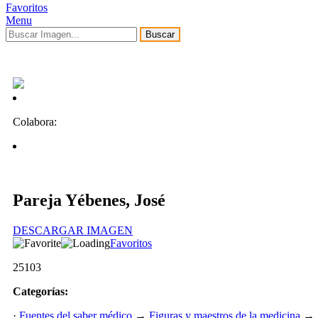
Favoritos
Menu
Buscar
Colabora:
Pareja Yébenes, José
DESCARGAR IMAGEN
Favoritos
25103
Categorías:
·
Fuentes del saber médico
→
Figuras y maestros de la medicina
→