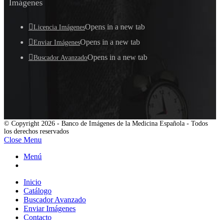
Imágenes
Opens in a new tab
Licencia Imágenes
Opens in a new tab
Enviar Imágenes
Opens in a new tab
Buscador Avanzado
© Copyright 2026 - Banco de Imágenes de la Medicina Española - Todos
los derechos reservados
Close Menu
Menú
Inicio
Catálogo
Buscador Avanzado
Enviar Imágenes
Contacto