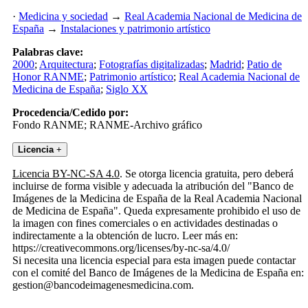
·
Medicina y sociedad
→
Real Academia Nacional de Medicina de
España
→
Instalaciones y patrimonio artístico
Palabras clave:
2000
;
Arquitectura
;
Fotografías digitalizadas
;
Madrid
;
Patio de
Honor RANME
;
Patrimonio artístico
;
Real Academia Nacional de
Medicina de España
;
Siglo XX
Procedencia/Cedido por:
Fondo RANME; RANME-Archivo gráfico
Licencia
+
Licencia BY-NC-SA 4.0
. Se otorga licencia gratuita, pero deberá
incluirse de forma visible y adecuada la atribución del "Banco de
Imágenes de la Medicina de España de la Real Academia Nacional
de Medicina de España". Queda expresamente prohibido el uso de
la imagen con fines comerciales o en actividades destinadas o
indirectamente a la obtención de lucro. Leer más en:
https://creativecommons.org/licenses/by-nc-sa/4.0/
Si necesita una licencia especial para esta imagen puede contactar
con el comité del Banco de Imágenes de la Medicina de España en:
gestion@bancodeimagenesmedicina.com.