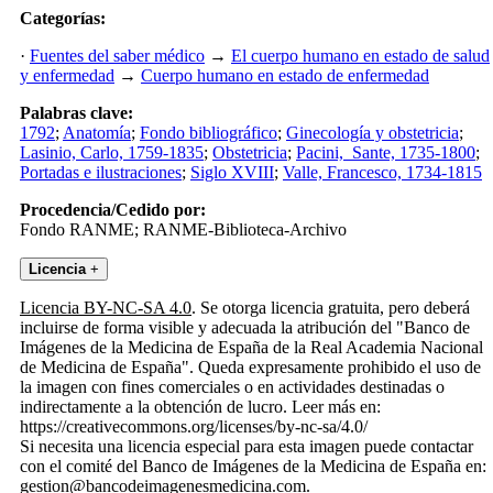
Categorías:
·
Fuentes del saber médico
→
El cuerpo humano en estado de salud
y enfermedad
→
Cuerpo humano en estado de enfermedad
Palabras clave:
1792
;
Anatomía
;
Fondo bibliográfico
;
Ginecología y obstetricia
;
Lasinio, Carlo, 1759-1835
;
Obstetricia
;
Pacini, Sante, 1735-1800
;
Portadas e ilustraciones
;
Siglo XVIII
;
Valle, Francesco, 1734-1815
Procedencia/Cedido por:
Fondo RANME; RANME-Biblioteca-Archivo
Licencia
+
Licencia BY-NC-SA 4.0
. Se otorga licencia gratuita, pero deberá
incluirse de forma visible y adecuada la atribución del "Banco de
Imágenes de la Medicina de España de la Real Academia Nacional
de Medicina de España". Queda expresamente prohibido el uso de
la imagen con fines comerciales o en actividades destinadas o
indirectamente a la obtención de lucro. Leer más en:
https://creativecommons.org/licenses/by-nc-sa/4.0/
Si necesita una licencia especial para esta imagen puede contactar
con el comité del Banco de Imágenes de la Medicina de España en:
gestion@bancodeimagenesmedicina.com.