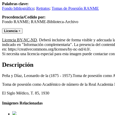
Palabras clave:
Fondo bibliográfico
;
Retratos
;
Tomas de Posesión RANME
Procedencia/Cedido por:
Fondo RANME; RANME-Biblioteca-Archivo
Licencia
+
Licencia BY-NC-ND
. Deberá incluirse de forma visible y adecuada 
indicado en "Información complementaria". La presencia del contenido
en: https://creativecommons.org/licenses/by-nc-nd/4.0/.
Si necesita una licencia especial para esta imagen puede contactar
Descripción
Peña y Díaz, Leonardo de la (1875 - 1957).Toma de posesión com
Toma de posesión como Académico de número de la Real Academia Nac
El Siglo Médico, T. 85, 1930
Imágenes Relacionadas