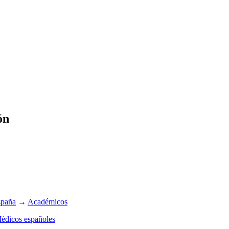
ón
spaña
→
Académicos
édicos españoles