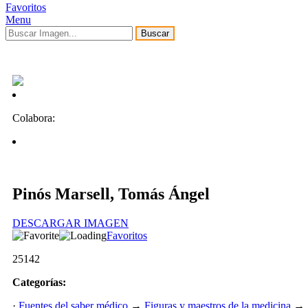
Favoritos
Menu
Buscar
Colabora:
Pinós Marsell, Tomás Ángel
DESCARGAR IMAGEN
Favoritos
25142
Categorías:
·
Fuentes del saber médico
→
Figuras y maestros de la medicina
→