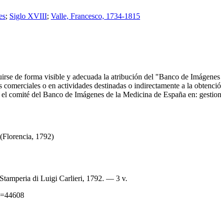
es
;
Siglo XVIII
;
Valle, Francesco, 1734-1815
ncluirse de forma visible y adecuada la atribución del "Banco de Imáge
comerciales o en actividades destinadas o indirectamente a la obtención
 con el comité del Banco de Imágenes de la Medicina de España en: ge
(Florencia, 1792)
Stamperia di Luigi Carlieri, 1792. — 3 v.
id=44608