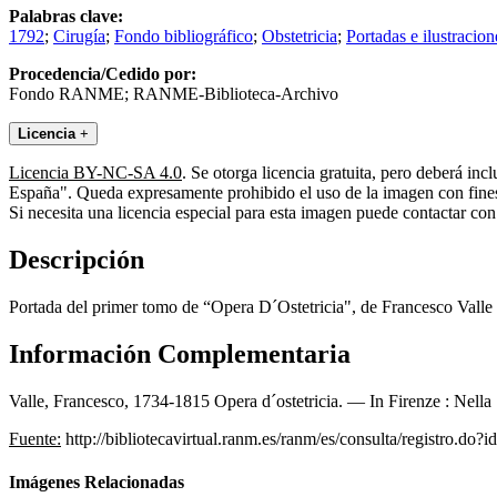
Palabras clave:
1792
;
Cirugía
;
Fondo bibliográfico
;
Obstetricia
;
Portadas e ilustracion
Procedencia/Cedido por:
Fondo RANME; RANME-Biblioteca-Archivo
Licencia
+
Licencia BY-NC-SA 4.0
. Se otorga licencia gratuita, pero deberá i
España". Queda expresamente prohibido el uso de la imagen con fines 
Si necesita una licencia especial para esta imagen puede contactar
Descripción
Portada del primer tomo de “Opera D´Ostetricia", de Francesco Valle 
Información Complementaria
Valle, Francesco, 1734-1815 Opera d´ostetricia. — In Firenze : Nella 
Fuente:
http://bibliotecavirtual.ranm.es/ranm/es/consulta/registro.do?
Imágenes Relacionadas