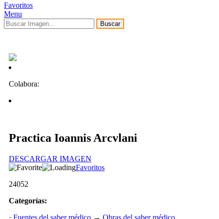
Favoritos
Menu
Buscar
Colabora:
Practica Ioannis Arcvlani
DESCARGAR IMAGEN
Favoritos
24052
Categorías:
·
Fuentes del saber médico
→
Obras del saber médico