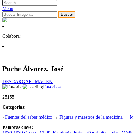
Menu
Buscar
Colabora:
Puche Álvarez, José
DESCARGAR IMAGEN
Favoritos
25155
Categorías:
·
Fuentes del saber médico
→
Figuras y maestros de la medicina
→
M
Palabras clave:
1936-1939 (Guerra Civil)
;
Fisiología
;
Fotografías digitalizadas
;
Médic