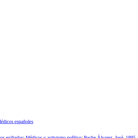
édicos españoles
os exiliados
;
Médicos y activismo político
;
Puche Álvarez, José, 1895