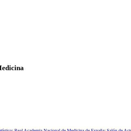
Medicina
tístico
;
Real Academia Nacional de Medicina de España
;
Salón de Act