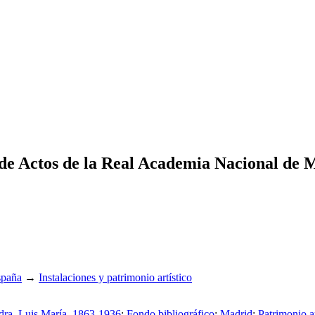
n de Actos de la Real Academia Nacional de 
spaña
→
Instalaciones y patrimonio artístico
dra, Luis María, 1863-1936
;
Fondo bibliográfico
;
Madrid
;
Patrimonio ar