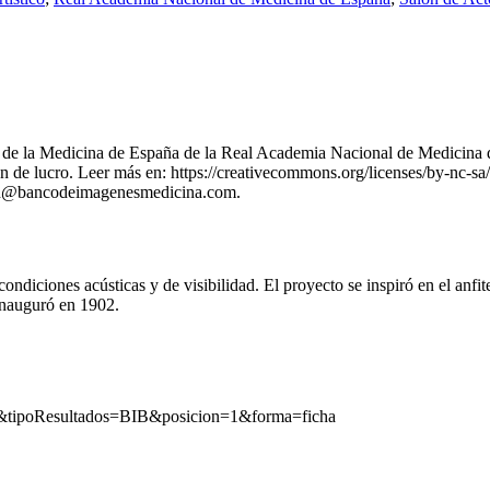
nes de la Medicina de España de la Real Academia Nacional de Medicina 
 de lucro. Leer más en: https://creativecommons.org/licenses/by-nc-sa/
stion@bancodeimagenesmedicina.com.
ndiciones acústicas y de visibilidad. El proyecto se inspiró en el anfite
inauguró en 1902.
6802&tipoResultados=BIB&posicion=1&forma=ficha