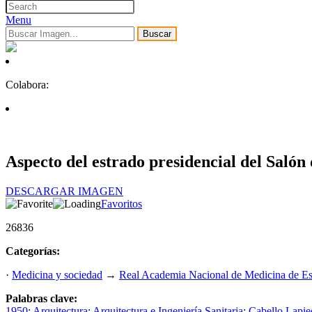
Menu
Buscar
Colabora:
Aspecto del estrado presidencial del Saló
DESCARGAR IMAGEN
Favoritos
26836
Categorías:
·
Medicina y sociedad
→
Real Academia Nacional de Medicina de E
Palabras clave:
1950
;
Arquitectura
;
Arquitectura e Ingeniería Sanitaria
;
Cabello Lapie