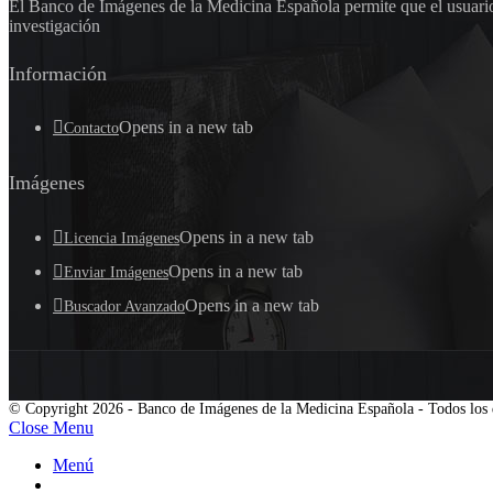
El Banco de Imágenes de la Medicina Española permite que el usuario 
investigación
Información
Opens in a new tab
Contacto
Imágenes
Opens in a new tab
Licencia Imágenes
Opens in a new tab
Enviar Imágenes
Opens in a new tab
Buscador Avanzado
© Copyright 2026 - Banco de Imágenes de la Medicina Española - Todos los 
Close Menu
Menú