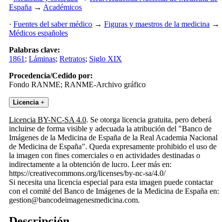
España
→
Académicos
·
Fuentes del saber médico
→
Figuras y maestros de la medicina
→
Médicos españoles
Palabras clave:
1861
;
Láminas
;
Retratos
;
Siglo XIX
Procedencia/Cedido por:
Fondo RANME; RANME-Archivo gráfico
Licencia
+
Licencia BY-NC-SA 4.0
. Se otorga licencia gratuita, pero deberá
incluirse de forma visible y adecuada la atribución del "Banco de
Imágenes de la Medicina de España de la Real Academia Nacional
de Medicina de España". Queda expresamente prohibido el uso de
la imagen con fines comerciales o en actividades destinadas o
indirectamente a la obtención de lucro. Leer más en:
https://creativecommons.org/licenses/by-nc-sa/4.0/
Si necesita una licencia especial para esta imagen puede contactar
con el comité del Banco de Imágenes de la Medicina de España en:
gestion@bancodeimagenesmedicina.com.
Descripción