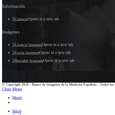
Información
Opens in a new tab
Contacto
Imágenes
Opens in a new tab
Licencia Imágenes
Opens in a new tab
Enviar Imágenes
Opens in a new tab
Buscador Avanzado
© Copyright 2026 - Banco de Imágenes de la Medicina Española - Todos los 
Close Menu
Menú
Inicio