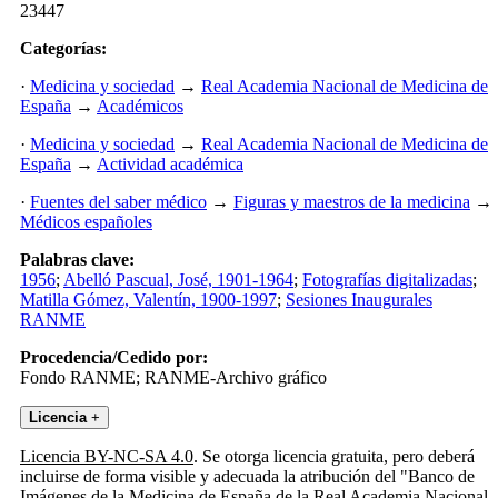
23447
Categorías:
·
Medicina y sociedad
→
Real Academia Nacional de Medicina de
España
→
Académicos
·
Medicina y sociedad
→
Real Academia Nacional de Medicina de
España
→
Actividad académica
·
Fuentes del saber médico
→
Figuras y maestros de la medicina
→
Médicos españoles
Palabras clave:
1956
;
Abelló Pascual, José, 1901-1964
;
Fotografías digitalizadas
;
Matilla Gómez, Valentín, 1900-1997
;
Sesiones Inaugurales
RANME
Procedencia/Cedido por:
Fondo RANME; RANME-Archivo gráfico
Licencia
+
Licencia BY-NC-SA 4.0
. Se otorga licencia gratuita, pero deberá
incluirse de forma visible y adecuada la atribución del "Banco de
Imágenes de la Medicina de España de la Real Academia Nacional