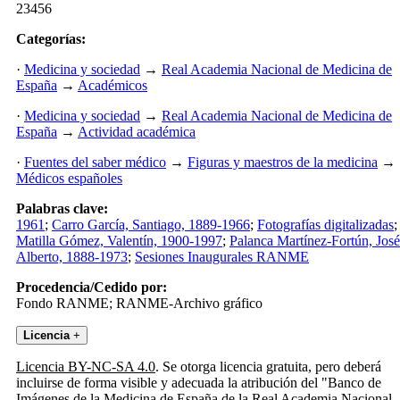
23456
Categorías:
·
Medicina y sociedad
→
Real Academia Nacional de Medicina de
España
→
Académicos
·
Medicina y sociedad
→
Real Academia Nacional de Medicina de
España
→
Actividad académica
·
Fuentes del saber médico
→
Figuras y maestros de la medicina
→
Médicos españoles
Palabras clave:
1961
;
Carro García, Santiago, 1889-1966
;
Fotografías digitalizadas
;
Matilla Gómez, Valentín, 1900-1997
;
Palanca Martínez-Fortún, José
Alberto, 1888-1973
;
Sesiones Inaugurales RANME
Procedencia/Cedido por:
Fondo RANME; RANME-Archivo gráfico
Licencia
+
Licencia BY-NC-SA 4.0
. Se otorga licencia gratuita, pero deberá
incluirse de forma visible y adecuada la atribución del "Banco de
Imágenes de la Medicina de España de la Real Academia Nacional