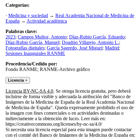
Categorías:
·
Medicina y sociedad
→
Real Academia Nacional de Medicina de
España
→
Actividad académica
Palabras clave:
2023
;
Campos Muñoz, Antonio
;
Díaz-Rubio García, Eduardo
;
Díaz-Rubio García, Manuel
;
Doadrio Villarejo, Antonio L.
;
Fotografías digitales
;
García Sagredo, José Miguel
;
Madrid
;
Sesiones Inaugurales RANME
Procedencia/Cedido por:
Fondo RANME; RANME-Archivo gráfico
Licencia
+
Licencia BY-NC-SA 4.0
. Se otorga licencia gratuita, pero deberá
incluirse de forma visible y adecuada la atribución del "Banco de
Imágenes de la Medicina de España de la Real Academia Nacional
de Medicina de España". Queda expresamente prohibido el uso de
la imagen con fines comerciales o en actividades destinadas o
indirectamente a la obtención de lucro. Leer más en:
https://creativecommons.org/licenses/by-nc-sa/4.0/
Si necesita una licencia especial para esta imagen puede contactar
con el comité del Banco de Imágenes de la Medicina de España en: