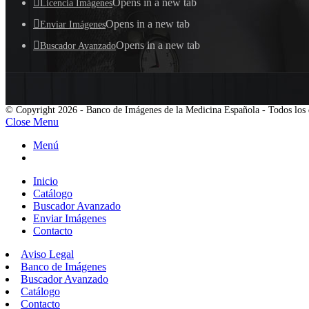
Opens in a new tab
Licencia Imágenes
Opens in a new tab
Enviar Imágenes
Opens in a new tab
Buscador Avanzado
© Copyright 2026 - Banco de Imágenes de la Medicina Española - Todos los 
Close Menu
Menú
Inicio
Catálogo
Buscador Avanzado
Enviar Imágenes
Contacto
Aviso Legal
Banco de Imágenes
Buscador Avanzado
Catálogo
Contacto