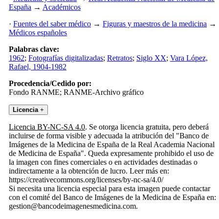
España
→
Académicos
·
Fuentes del saber médico
→
Figuras y maestros de la medicina
→
Médicos españoles
Palabras clave:
1962
;
Fotografías digitalizadas
;
Retratos
;
Siglo XX
;
Vara López,
Rafael, 1904-1982
Procedencia/Cedido por:
Fondo RANME; RANME-Archivo gráfico
Licencia
+
Licencia BY-NC-SA 4.0
. Se otorga licencia gratuita, pero deberá
incluirse de forma visible y adecuada la atribución del "Banco de
Imágenes de la Medicina de España de la Real Academia Nacional
de Medicina de España". Queda expresamente prohibido el uso de
la imagen con fines comerciales o en actividades destinadas o
indirectamente a la obtención de lucro. Leer más en:
https://creativecommons.org/licenses/by-nc-sa/4.0/
Si necesita una licencia especial para esta imagen puede contactar
con el comité del Banco de Imágenes de la Medicina de España en:
gestion@bancodeimagenesmedicina.com.