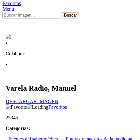
Favoritos
Menu
Buscar
Colabora:
Varela Radío, Manuel
DESCARGAR IMAGEN
Favoritos
25345
Categorías:
·
Fuentes del saber médico
→
Figuras y maestros de la medicina