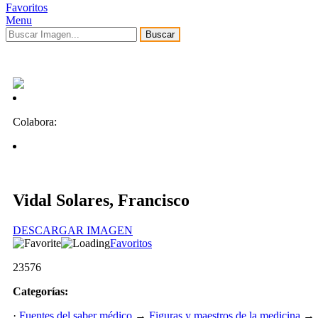
Favoritos
Menu
Buscar
Colabora:
Vidal Solares, Francisco
DESCARGAR IMAGEN
Favoritos
23576
Categorías:
·
Fuentes del saber médico
→
Figuras y maestros de la medicina
→