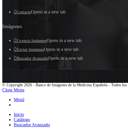
Opens in a new tab
Contacto
Imágenes
Opens in a new tab
Licencia Imágenes
Opens in a new tab
Enviar Imágenes
Opens in a new tab
Buscador Avanzado
© Copyright 2026 - Banco de Imágenes de la Medicina Española - Todos los 
Close Menu
Menú
Inicio
Catálogo
Buscador Avanzado