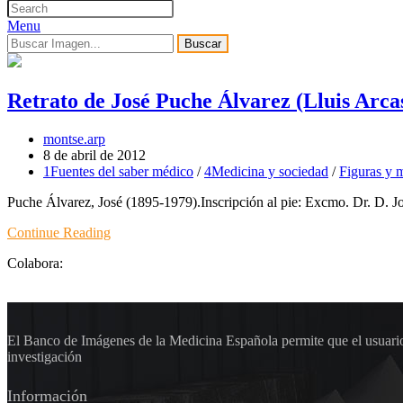
Menu
Buscar
Retrato de José Puche Álvarez (Lluis Arca
montse.arp
8 de abril de 2012
1Fuentes del saber médico
/
4Medicina y sociedad
/
Figuras y m
Puche Álvarez, José (1895-1979).Inscripción al pie: Excmo. Dr. D. J
Continue Reading
Colabora:
El Banco de Imágenes de la Medicina Española permite que el usuario 
investigación
Información