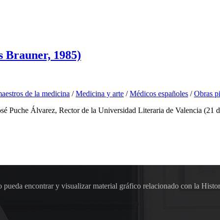
s Brauner, 1985)
aestros de la medicina
/
Medicina y arte
/
Médicos españoles
/
Obras pi
osé Puche Álvarez, Rector de la Universidad Literaria de Valencia (21
pueda encontrar y visualizar material gráfico relacionado con la Histor