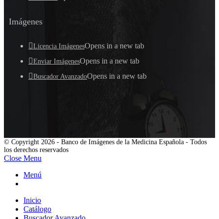
Imágenes
Opens in a new tab
Licencia Imágenes
Opens in a new tab
Enviar Imágenes
Opens in a new tab
Buscador Avanzado
© Copyright 2026 - Banco de Imágenes de la Medicina Española - Todos
los derechos reservados
Close Menu
Menú
Inicio
Catálogo
Buscador Avanzado