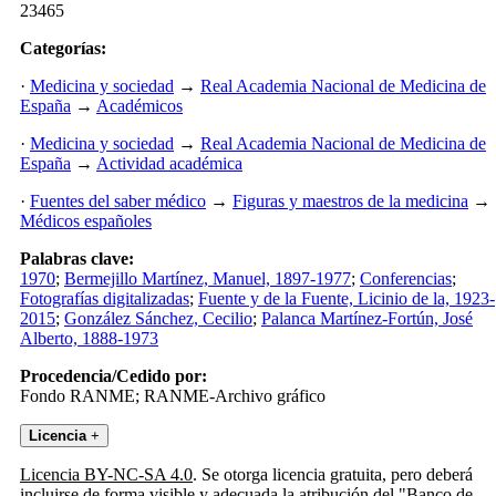
23465
Categorías:
·
Medicina y sociedad
→
Real Academia Nacional de Medicina de
España
→
Académicos
·
Medicina y sociedad
→
Real Academia Nacional de Medicina de
España
→
Actividad académica
·
Fuentes del saber médico
→
Figuras y maestros de la medicina
→
Médicos españoles
Palabras clave:
1970
;
Bermejillo Martínez, Manuel, 1897-1977
;
Conferencias
;
Fotografías digitalizadas
;
Fuente y de la Fuente, Licinio de la, 1923-
2015
;
González Sánchez, Cecilio
;
Palanca Martínez-Fortún, José
Alberto, 1888-1973
Procedencia/Cedido por:
Fondo RANME; RANME-Archivo gráfico
Licencia
+
Licencia BY-NC-SA 4.0
. Se otorga licencia gratuita, pero deberá
incluirse de forma visible y adecuada la atribución del "Banco de