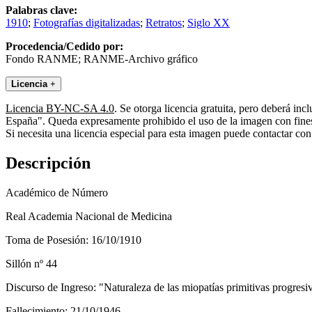
Palabras clave:
1910
;
Fotografías digitalizadas
;
Retratos
;
Siglo XX
Procedencia/Cedido por:
Fondo RANME; RANME-Archivo gráfico
Licencia
+
Licencia BY-NC-SA 4.0
. Se otorga licencia gratuita, pero deberá i
España". Queda expresamente prohibido el uso de la imagen con fines 
Si necesita una licencia especial para esta imagen puede contactar
Descripción
Académico de Número
Real Academia Nacional de Medicina
Toma de Posesión: 16/10/1910
Sillón nº 44
Discurso de Ingreso: "Naturaleza de las miopatías primitivas progresi
Fallecimiento: 21/10/1946