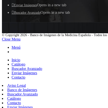
Opens in a new tab
Enviar Imágenes
Opens in a new tab
Buscador Avanzado
© Copyright 2026 - Banco de Imágenes de la Medicina Española - Todos los 
Close Menu
Menú
Inicio
Catálogo
Buscador Avanzado
Enviar Imágenes
Contacto
Aviso Legal
Banco de Imágenes
Buscador Avanzado
Catálogo
Contacto
Enviar Imágenes